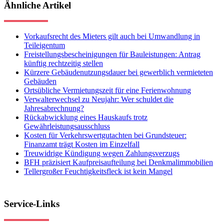
Ähnliche Artikel
Vorkaufsrecht des Mieters gilt auch bei Umwandlung in
Teileigentum
Freistellungsbescheinigungen für Bauleistungen: Antrag
künftig rechtzeitig stellen
Kürzere Gebäudenutzungsdauer bei gewerblich vermieteten
Gebäuden
Ortsübliche Vermietungszeit für eine Ferienwohnung
Verwalterwechsel zu Neujahr: Wer schuldet die
Jahresabrechnung?
Rückabwicklung eines Hauskaufs trotz
Gewährleistungsausschluss
Kosten für Verkehrswertgutachten bei Grundsteuer:
Finanzamt trägt Kosten im Einzelfall
Treuwidrige Kündigung wegen Zahlungsverzugs
BFH präzisiert Kaufpreisaufteilung bei Denkmalimmobilien
Tellergroßer Feuchtigkeitsfleck ist kein Mangel
Service-Links