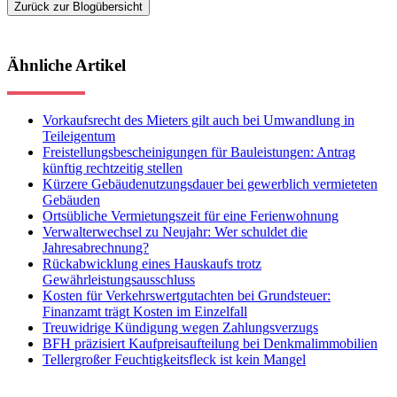
Zurück zur Blogübersicht
Ähnliche Artikel
Vorkaufsrecht des Mieters gilt auch bei Umwandlung in
Teileigentum
Freistellungsbescheinigungen für Bauleistungen: Antrag
künftig rechtzeitig stellen
Kürzere Gebäudenutzungsdauer bei gewerblich vermieteten
Gebäuden
Ortsübliche Vermietungszeit für eine Ferienwohnung
Verwalterwechsel zu Neujahr: Wer schuldet die
Jahresabrechnung?
Rückabwicklung eines Hauskaufs trotz
Gewährleistungsausschluss
Kosten für Verkehrswertgutachten bei Grundsteuer:
Finanzamt trägt Kosten im Einzelfall
Treuwidrige Kündigung wegen Zahlungsverzugs
BFH präzisiert Kaufpreisaufteilung bei Denkmalimmobilien
Tellergroßer Feuchtigkeitsfleck ist kein Mangel