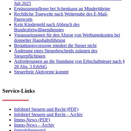
Juli 2025
Ergänzungspfleger bei Schenkung an Minderjährige
Rechtliche Tragweite nach Weitergabe des E-Mail-
Passworts
Kein Kindergeld nach Abbruch des
Bundesfreiwilligendienstes
Voraussetzungen für den Abzug von Werbungskosten bei
doppelter Haushaltsführung
Bestattungsvorsorge mindert die Steuer nicht
Änderung eines Steuerbescheids zulasten des
Steuerpflichtigen
Anforderungen an die Stundung von Erbschaftsteuer nach §
28 Abs. 3 ErbStG
Steuerfreie Aktivrente kommt
Service-Links
Infobrief Steuern und Recht (PDF)
Infobrief Steuern und Recht – Archiv
Immo-News (PDF)
Immo-News – Archiv
Immobilienportal