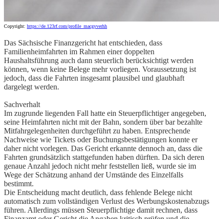
Copyright:
https://de.123rf.com/profile_macgyverhh
Das Sächsische Finanzgericht hat entschieden, dass
Familienheimfahrten im Rahmen einer doppelten
Haushaltsführung auch dann steuerlich berücksichtigt werden
können, wenn keine Belege mehr vorliegen. Voraussetzung ist
jedoch, dass die Fahrten insgesamt plausibel und glaubhaft
dargelegt werden.
Sachverhalt
Im zugrunde liegenden Fall hatte ein Steuerpflichtiger angegeben,
seine Heimfahrten nicht mit der Bahn, sondern über bar bezahlte
Mitfahrgelegenheiten durchgeführt zu haben. Entsprechende
Nachweise wie Tickets oder Buchungsbestätigungen konnte er
daher nicht vorlegen. Das Gericht erkannte dennoch an, dass die
Fahrten grundsätzlich stattgefunden haben dürften. Da sich deren
genaue Anzahl jedoch nicht mehr feststellen ließ, wurde sie im
Wege der Schätzung anhand der Umstände des Einzelfalls
bestimmt.
Die Entscheidung macht deutlich, dass fehlende Belege nicht
automatisch zum vollständigen Verlust des Werbungskostenabzugs
führen. Allerdings müssen Steuerpflichtige damit rechnen, dass
Finanzamt oder Gericht die Angaben kritisch prüfen und die