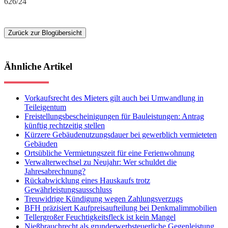
626/24
Zurück zur Blogübersicht
Ähnliche Artikel
Vorkaufsrecht des Mieters gilt auch bei Umwandlung in
Teileigentum
Freistellungsbescheinigungen für Bauleistungen: Antrag
künftig rechtzeitig stellen
Kürzere Gebäudenutzungsdauer bei gewerblich vermieteten
Gebäuden
Ortsübliche Vermietungszeit für eine Ferienwohnung
Verwalterwechsel zu Neujahr: Wer schuldet die
Jahresabrechnung?
Rückabwicklung eines Hauskaufs trotz
Gewährleistungsausschluss
Treuwidrige Kündigung wegen Zahlungsverzugs
BFH präzisiert Kaufpreisaufteilung bei Denkmalimmobilien
Tellergroßer Feuchtigkeitsfleck ist kein Mangel
Nießbrauchrecht als grunderwerbsteuerliche Gegenleistung