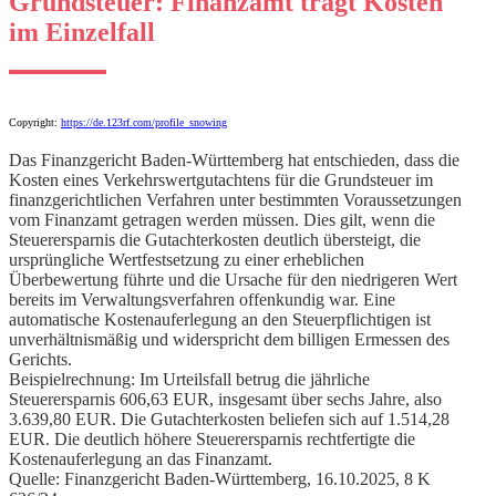
Grundsteuer: Finanzamt trägt Kosten
im Einzelfall
Copyright:
https://de.123rf.com/profile_snowing
Das Finanzgericht Baden-Württemberg hat entschieden, dass die
Kosten eines Verkehrswertgutachtens für die Grundsteuer im
finanzgerichtlichen Verfahren unter bestimmten Voraussetzungen
vom Finanzamt getragen werden müssen. Dies gilt, wenn die
Steuerersparnis die Gutachterkosten deutlich übersteigt, die
ursprüngliche Wertfestsetzung zu einer erheblichen
Überbewertung führte und die Ursache für den niedrigeren Wert
bereits im Verwaltungsverfahren offenkundig war. Eine
automatische Kostenauferlegung an den Steuerpflichtigen ist
unverhältnismäßig und widerspricht dem billigen Ermessen des
Gerichts.
Beispielrechnung: Im Urteilsfall betrug die jährliche
Steuerersparnis 606,63 EUR, insgesamt über sechs Jahre, also
3.639,80 EUR. Die Gutachterkosten beliefen sich auf 1.514,28
EUR. Die deutlich höhere Steuerersparnis rechtfertigte die
Kostenauferlegung an das Finanzamt.
Quelle: Finanzgericht Baden-Württemberg, 16.10.2025, 8 K