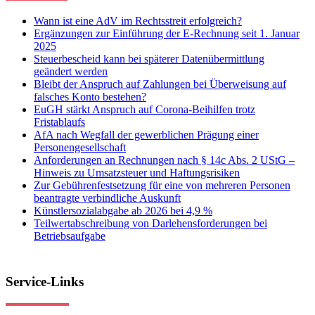
Wann ist eine AdV im Rechtsstreit erfolgreich?
Ergänzungen zur Einführung der E-Rechnung seit 1. Januar
2025
Steuerbescheid kann bei späterer Datenübermittlung
geändert werden
Bleibt der Anspruch auf Zahlungen bei Überweisung auf
falsches Konto bestehen?
EuGH stärkt Anspruch auf Corona-Beihilfen trotz
Fristablaufs
AfA nach Wegfall der gewerblichen Prägung einer
Personengesellschaft
Anforderungen an Rechnungen nach § 14c Abs. 2 UStG –
Hinweis zu Umsatzsteuer und Haftungsrisiken
Zur Gebührenfestsetzung für eine von mehreren Personen
beantragte verbindliche Auskunft
Künstlersozialabgabe ab 2026 bei 4,9 %
Teilwertabschreibung von Darlehensforderungen bei
Betriebsaufgabe
Service-Links